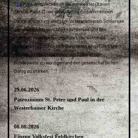
1
2
:00 Uhr: Ansprachen im Bauerntheater (Xaver-
Terofal-Platz 2) und gemütliches Beisammensein
Die Veranstaltung wird vom Veteranenverein Schliersee
gemeinsam mit dem Markt Schliersee und den
örtlichen Vereinen durchgeführt. Der nationale
Veteranentag wurde vom Bundestag eingeführt, um
den Dienst von Soldatinnen und Soldaten der
Bundeswehr zu würdigen und den gesellschaftlichen
Dialog zu stärken.
29.06.2026
Patrozinium St. Peter und Paul in der
Westerhamer Kirche
08.08.2026
Einzug Volksfest Feldkirchen