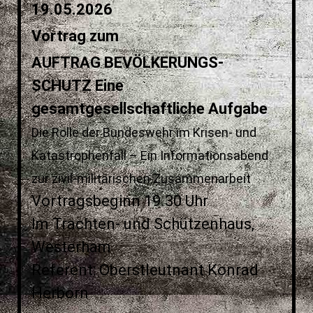
19.05.2026
Vortrag zum
AUFTRAG BEVÖLKERUNGS-
SCHUTZ Eine
gesamtgesellschaftliche Aufgabe
Die Rolle der Bundeswehr im Krisen- und
Katastrophenfall – Ein Informationsabend
zur zivil-militärischen Zusammenarbeit
Vortragsbeginn 19.30 Uhr
Im Trachten- und Schützenhaus,
Westerham
Referent: Oberstleutnant Konrad
Herborn