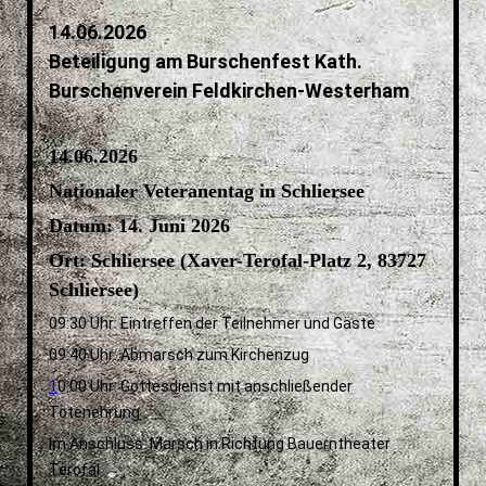
14.06.2026
Beteiligung am Burschenfest Kath.
Burschenverein Feldkirchen-Westerham
14.06.2026
Nationaler Veteranentag in Schliersee
Datum: 14. Juni 2026
Ort: Schliersee (Xaver-Terofal-Platz 2, 83727
Schliersee)
09:30 Uhr: Eintreffen der Teilnehmer und Gäste
09:40 Uhr: Abmarsch zum Kirchenzug
1
0:00 Uhr: Gottesdienst mit anschließender
Totenehrung
Im Anschluss: Marsch in Richtung Bauerntheater
Terofal