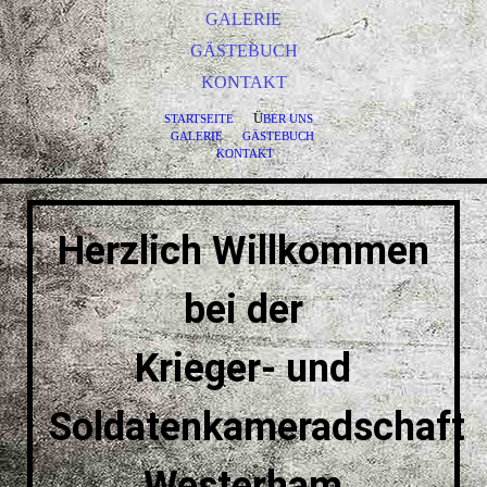
GALERIE
GÄSTEBUCH
KONTAKT
Ü
STARTSEITE
BER UNS
GALERIE
GÄSTEBUCH
KONTAKT
Herzlich Willkommen
bei der
Krieger- und
Soldatenkameradschaft
Westerham