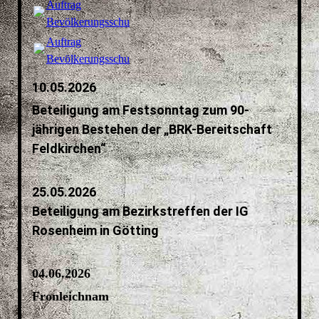
Auftrag
Bevölkerungsschutz.pdf
(698.51KB)
Auftrag
Bevölkerungsschutz.pdf
(698.51KB)
10.05.2026
Beteiligung am Festsonntag zum 90-
jährigen Bestehen der „BRK-Bereitschaft
Feldkirchen“
25.05.2026
Beteiligung am Bezirkstreffen der IG
Rosenheim in Götting
04.06.2026
Fronleichnam